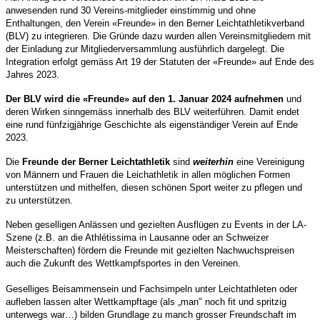
anwesenden rund 30 Vereins-mitglieder einstimmig und ohne
Enthaltungen, den Verein «Freunde» in den Berner Leichtathletikverband
(BLV) zu integrieren. Die Gründe dazu wurden allen Vereinsmitgliedern mit
der Einladung zur Mitgliederversammlung ausführlich dargelegt. Die
Integration erfolgt gemäss Art 19 der Statuten der «Freunde» auf Ende des
Jahres 2023.
Der BLV wird die «Freunde» auf den 1. Januar 2024 aufnehmen
und
deren Wirken sinngemäss innerhalb des BLV weiterführen. Damit endet
eine rund fünfzigjährige Geschichte als eigenständiger Verein auf Ende
2023.
Die
Freunde der Berner Leichtathletik
sind
weiterhin
eine Vereinigung
von Männern und Frauen die Leichathletik in allen möglichen Formen
unterstützen und mithelfen, diesen schönen Sport weiter zu pflegen und
zu unterstützen.
Neben geselligen Anlässen und gezielten Ausflügen zu Events in der LA-
Szene (z.B. an die Athlétissima in Lausanne oder an Schweizer
Meisterschaften) fördern die Freunde mit gezielten Nachwuchspreisen
auch die Zukunft des Wettkampfsportes in den Vereinen.
Geselliges Beisammensein und Fachsimpeln unter Leichtathleten oder
aufleben lassen alter Wettkampftage (als „man" noch fit und spritzig
unterwegs war…) bilden Grundlage zu manch grosser Freundschaft im