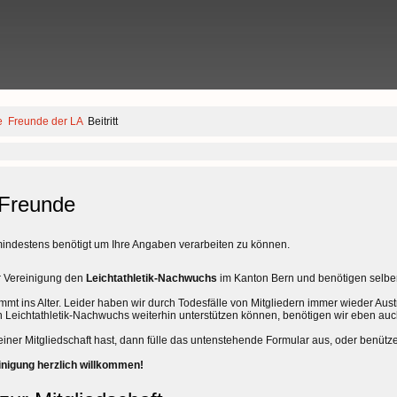
e
Freunde der LA
Beitritt
Freunde
indestens benötigt um Ihre Angaben verarbeiten zu können.
er Vereinigung den
Leichtathletik-Nachwuchs
im Kanton Bern und benötigen selb
t ins Alter. Leider haben wir durch Todesfälle von Mitgliedern immer wieder Austr
en Leichtathletik-Nachwuchs weiterhin unterstützen können, benötigen wir eben au
iner Mitgliedschaft hast, dann fülle das untenstehende Formular aus, oder benütz
einigung herzlich willkommen!