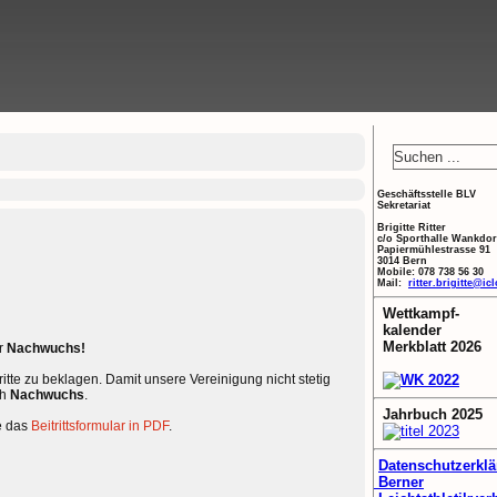
Geschäftsstelle BLV
Sekretariat
Brigitte Ritter
c/o Sporthalle Wankdor
Papiermühlestrasse 91
3014 Bern
Mobile: 078 738 56 30
Mail:
ritter.brigitte@i
Wettkampf-
kalender
Merkblatt 2026
er
Nachwuchs!
itte zu beklagen. Damit unsere Vereinigung nicht stetig
ch
Nachwuchs
.
Jahrbuch 2025
e das
Beitrittsformular in PDF
.
Datenschutzerkl
Berner