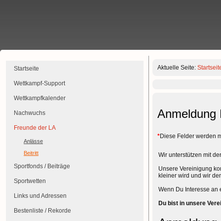
Aktuelle Seite:
Startseit
Startseite
Wettkampf-Support
Wettkampfkalender
Anmeldung 
Nachwuchs
Freunde der LA
*
Diese Felder werden m
Anlässe
Beitritt
Wir unterstützen mit d
Sportfonds / Beiträge
Unsere Vereinigung komm
kleiner wird und wir d
Sportwetten
Wenn Du Interesse an e
Links und Adressen
Du bist in unsere Ver
Bestenliste / Rekorde