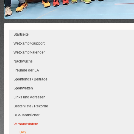
Startseite
Wettkampf-Support
Wettkampfkalender
Nachwuchs
Freunde der LA
Sportfonds / Beiträge
Sportwetten
Links und Adressen
Bestenliste / Rekorde
BLV-Jahrbücher
Verbandsintern
DV's