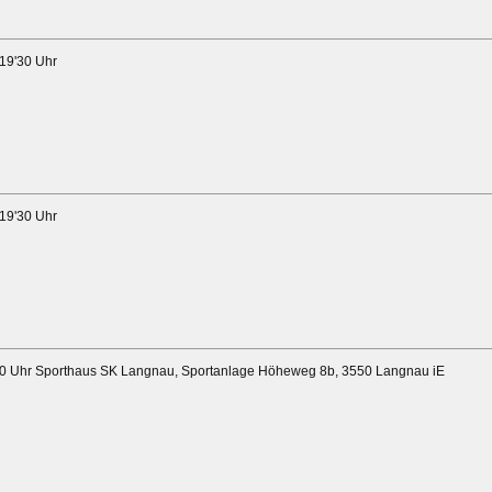
. 19'30 Uhr
 19'30 Uhr
9'30 Uhr Sporthaus SK Langnau, Sportanlage Höheweg 8b, 3550 Langnau iE