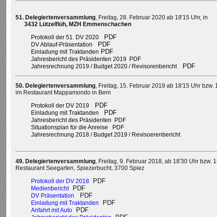
51. Delegiertenversammlung
, Freitag, 28. Februar 2020
ab 18'15 Uhr, in
3432 Lützelflüh, MZH Emmenschachen
PDF
Protokoll der 51. DV 2020
PDF
DV Ablauf-Präsentation
PDF
Einladung mit Traktanden
Jahresbericht des Präsidenten 2019
PDF
PDF
Jahresrechnung 2019 / Budget 2020 / Revisorenbericht
50. Delegiertenversammlung
, Freitag, 15. Februar 2019
ab 18'15 Uhr bzw.
i
m Restaurant Mappamondo in Bern
PDF
Protokoll der DV 2019
PDF
Einladung mit Traktanden
Jahresbericht des Präsidenten
PDF
Situationsplan für die Anreise
PDF
Jahresrechnung 2018 / Budget 2019 / Revisoerenbericht
49. Delegiertenversammlung
, Freitag, 9. Februar 2018, ab 18'30 Uhr bzw. 
Restaurant Seegarten, Spiezerbucht, 3700 Spiez
PDF
Protokoll der DV 2018
PDF
Medienbericht
PDF
DV Präsentation
PDF
Einladung mit Traktanden
PDF
Anfahrt mit Auto