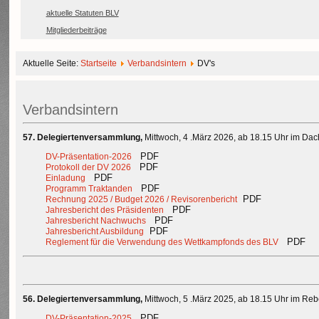
aktuelle Statuten BLV
Mitgliederbeiträge
Aktuelle Seite:
Startseite
Verbandsintern
DV's
Verbandsintern
57. Delegiertenversammlung,
Mittwoch, 4 .März 2026, ab 18.15 Uhr im Dac
PDF
DV-Präsentation-2026
PDF
Protokoll der DV 2026
PDF
Einladung
PDF
Programm Traktanden
PDF
Rechnung 2025 / Budget 2026 / Revisorenbericht
PDF
Jahresbericht des Präsidenten
PDF
Jahresbericht Nachwuchs
PDF
Jahresbericht Ausbildung
PDF
Reglement für die Verwendung des Wettkampfonds des BLV
56. Delegiertenversammlung,
Mittwoch, 5 .März 2025, ab 18.15 Uhr im Rebe
PDF
DV-Präsentation-2025